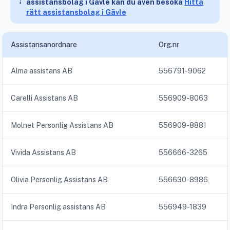
assistansbolag i Gävle kan du även besöka
Hitta
rätt assistansbolag i Gävle
Assistansanordnare
Org.nr
Alma assistans AB
556791-9062
Carelli Assistans AB
556909-8063
Molnet Personlig Assistans AB
556909-8881
Vivida Assistans AB
556666-3265
Olivia Personlig Assistans AB
556630-8986
Indra Personlig assistans AB
556949-1839