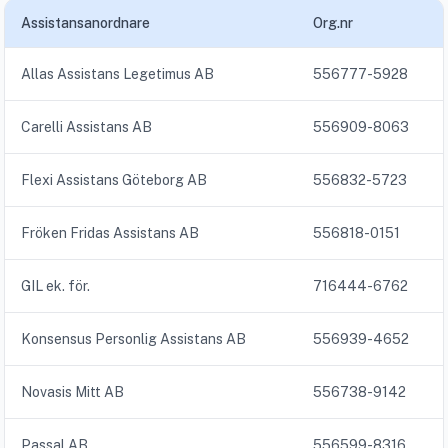
Assistansanordnare
Org.nr
Allas Assistans Legetimus AB
556777-5928
Carelli Assistans AB
556909-8063
Flexi Assistans Göteborg AB
556832-5723
Fröken Fridas Assistans AB
556818-0151
GIL ek. för.
716444-6762
Konsensus Personlig Assistans AB
556939-4652
Novasis Mitt AB
556738-9142
Passal AB
556599-8316