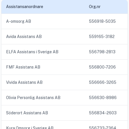
Assistansanordnare
Org.nr
A-omsorg AB
556918-5035
Avida Assistans AB
559165-3182
ELFA Assistans i Sverige AB
556798-2813
FMF Assistans AB
556800-7206
Vivida Assistans AB
556666-3265
Olivia Personlig Assistans AB
556630-8986
Söderort Assistans AB
556834-2603
Kura Omsorg i Sverige AB
556733-7364