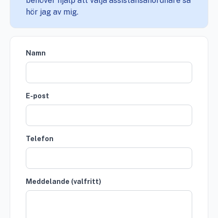
behöver hjälp att välja assistansanordnare så
hör jag av mig.
Namn
E-post
Telefon
Meddelande (valfritt)