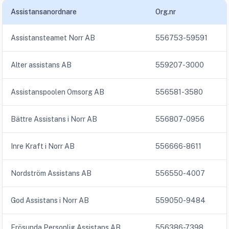
Assistansanordnare
Org.nr
Assistansteamet Norr AB
556753-59591
Alter assistans AB
559207-3000
Assistanspoolen Omsorg AB
556581-3580
Bättre Assistans i Norr AB
556807-0956
Inre Kraft i Norr AB
556666-8611
Nordström Assistans AB
556550-4007
God Assistans i Norr AB
559050-9484
Frösunda Personlig Assistans AB
556386-7398