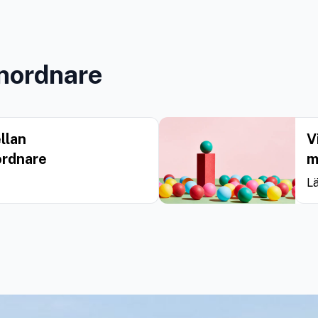
nordnare
llan
V
ordnare
m
L