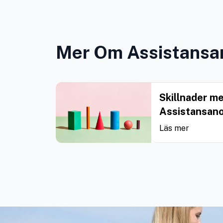
Mer Om Assistansa
Skillnader me
Assistansan
Läs mer