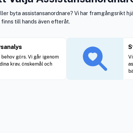
eller byta assistansanordnare? Vi har framgångsrikt hjä
inns till hands även efteråt.
vsanalys
S
a behov görs. Vi går igenom
V
 dina krav, önskemål och
as
bä
t