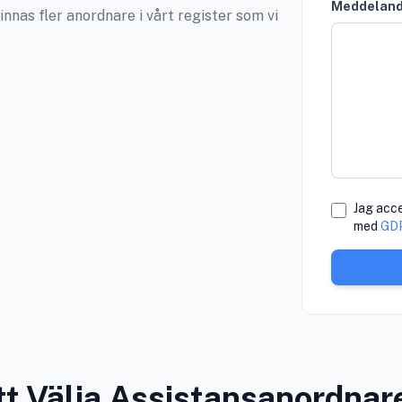
Meddelande
innas fler anordnare i vårt register som vi
Jag acce
med
GDP
tt Välja Assistansanordnar