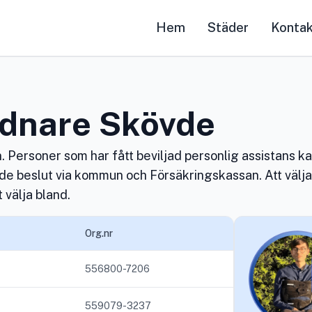
Hem
Städer
Konta
dnare Skövde
 Personer som har fått beviljad personlig assistans k
åde beslut via kommun och Försäkringskassan. Att välj
 välja bland.
Org.nr
556800-7206
559079-3237