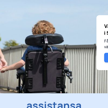
V
i
Få
vä