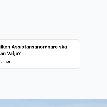
ilken Assistansanordnare ska
an Välja?
äs mer