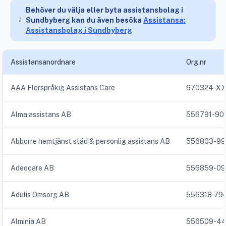
Behöver du välja eller byta assistansbolag i
Sundbyberg kan du även besöka
Assistansa:
Assistansbolag i Sundbyberg
Assistansanordnare
Org.nr
AAA Flerspråkig Assistans Care
670324-X
Alma assistans AB
556791-90
Abborre hemtjänst städ & personlig assistans AB
556803-99
Adeocare AB
556859-09
Adulis Omsorg AB
556318-79
Alminia AB
556509-44